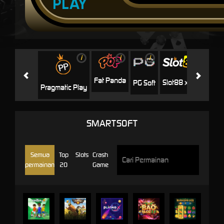
PLAY
i
i
i
i
i
Facha
Fat Panda
Slot88 x PP
PG Soft
Pragmatic Play
SMARTSOFT
Semua
Top
Slots
Crash
permainan
20
Game