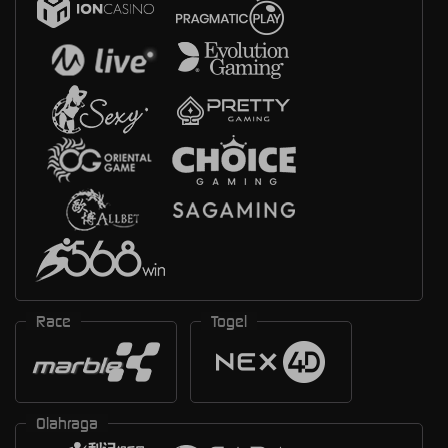
Race
Togel
Olahraga