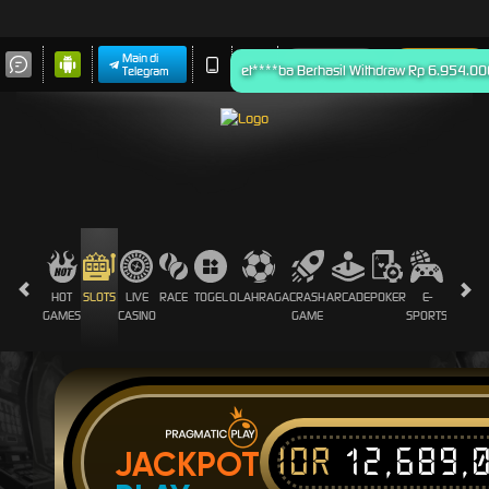
Main di
MASUK
DAFTAR
Telegram
et****ba Berhasil Withdraw Rp 6.954.0
HOT
SLOTS
LIVE
RACE
TOGEL
OLAHRAGA
CRASH
ARCADE
POKER
E-
SABUN
GAMES
CASINO
GAME
SPORTS
AYAM
IDR
12,689,
JACKPOT