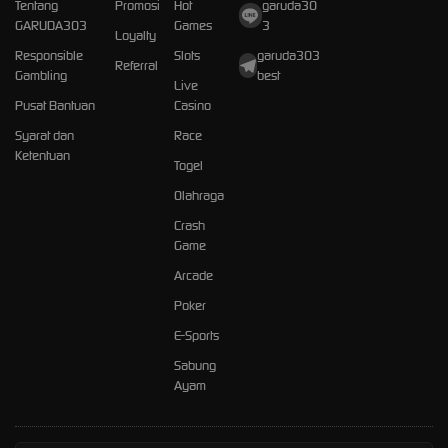
Tentang
Promosi
Hot
garuda30
GARUDA303
Games
3
Loyalty
Responsible
Slots
garuda303
Referral
Gambling
best
Live
Pusat Bantuan
Casino
Syarat dan
Race
Ketentuan
Togel
Olahraga
Crash
Game
Arcade
Poker
E-Sports
Sabung
Ayam