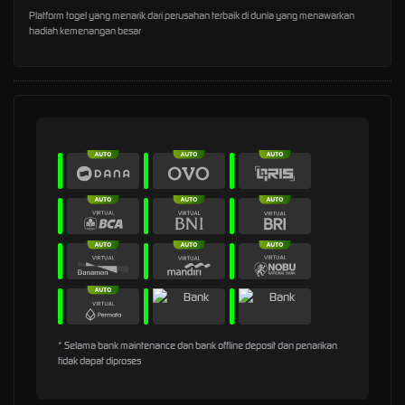
Platform togel yang menarik dari perusahan terbaik di dunia yang menawarkan
hadiah kemenangan besar
* Selama bank maintenance dan bank offline deposit dan penarikan
tidak dapat diproses