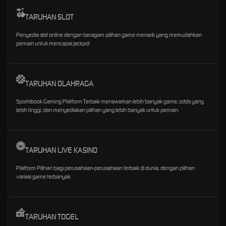
TARUHAN SLOT
Penyedia slot online dengan beragam pilihan game menarik yang memudahkan
pemain untuk mencapai jackpot
TARUHAN OLAHRAGA
Sportsbook Gaming Platform Terbaik menawarkan lebih banyak game, odds yang
lebih tinggi, dan menyediakan pilihan yang lebih banyak untuk pemain.
TARUHAN LIVE KASINO
Platform Pilihan bagi perusahaan-perusahaan terbaik di dunia, dengan pilihan
variasi game terbanyak
TARUHAN TOGEL