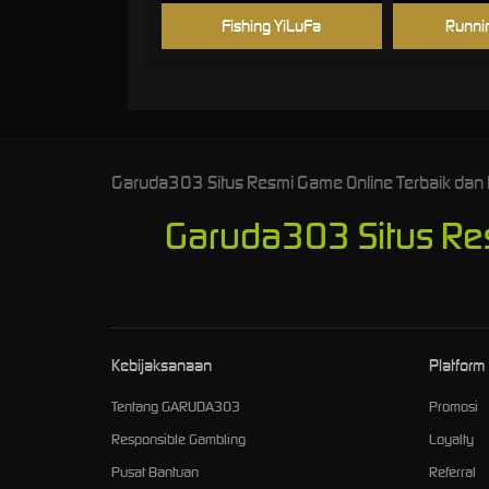
Fishing YiLuFa
Runni
Garuda303 Situs Resmi Game Online Terbaik dan
Garuda303 Situs Re
Kebijaksanaan
Platform
Tentang GARUDA303
Promosi
Responsible Gambling
Loyalty
Pusat Bantuan
Referral