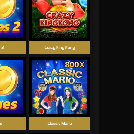
 2
Crazy King Kong
s
Classic Mario