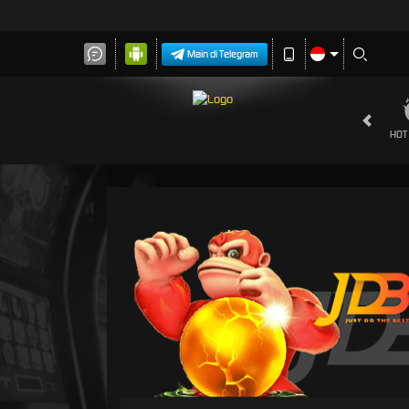
Main di Telegram
HOT