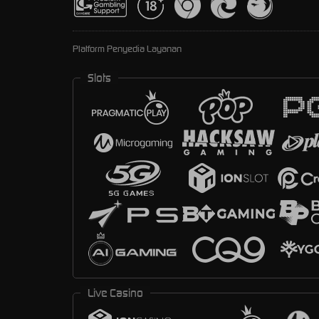
Platform Penyedia Layanan
Slots
Live Casino