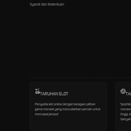
Syarat dan Ketentuan
TARUHAN SLOT
TA
Penyedia slot online dengan beragam pilihan
Sportsb
game menarik yang memudahkan pemain untuk
menawar
mencapai jackpot
tinggi,
banyak 