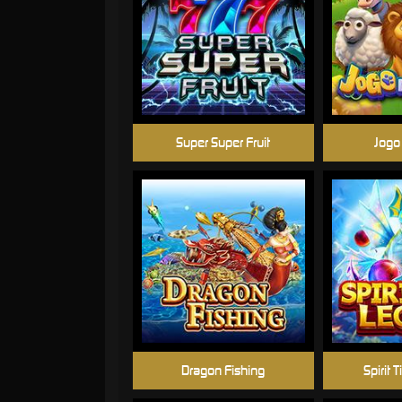
Super Super Fruit
Jogo
Dragon Fishing
Spirit