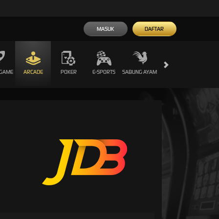
MASUK
DAFTAR
 GAME
ARCADE
POKER
E-SPORTS
SABUNG AYAM
PROMOSI