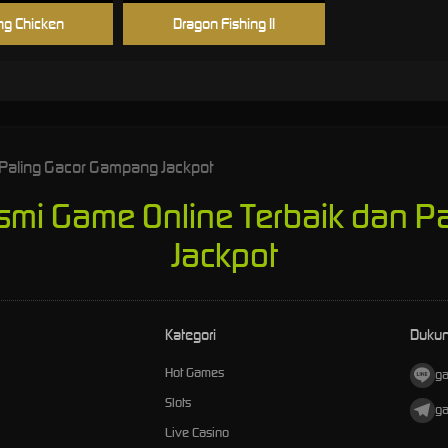
ng Chicken
Dragon Fishing II
 Paling Gacor Gampang Jackpot
smi Game Online Terbaik dan P
Jackpot
Kategori
Duku
Hot Games
g
Slots
ga
Live Casino