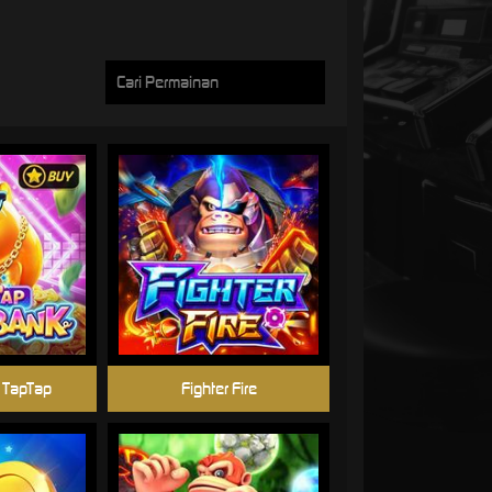
 TapTap
Fighter Fire