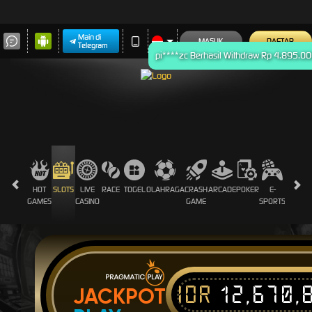
Main di
MASUK
DAFTAR
Telegram
pi****zc Berhasil Withdraw Rp 4.895.0
HOT
SLOTS
LIVE
RACE
TOGEL
OLAHRAGA
CRASH
ARCADE
POKER
E-
SABUN
GAMES
CASINO
GAME
SPORTS
AYAM
IDR
12,670,
JACKPOT