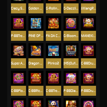
Crazy Sheep
Golden 777(H5)
G-RollingRiches
G-DazzlingDiamond
JiXiangRuYi(H5)
F-88Treasures(H5)
PINE OF PLINKO 2
FA DA CAI(H5)
G-BloomingRiches
MANEKI NEKO(H5)
Super Ace2+
Dragon Arena
Plinko2
(H5)Outlawed Heroes
C-88Drum(H5)
C-88Flower(H5)
C-88Riches(H5)
C-88Treasures(H5)
F-88Diamond(H5)
F-88Drum(H5)