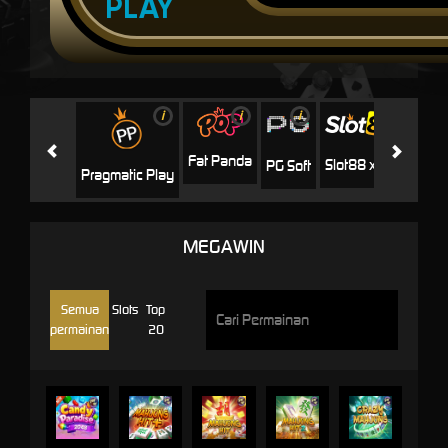
PLAY
i
i
i
i
i
Facha
Fat Panda
Slot88 x PP
PG Soft
Pragmatic Play
MEGAWIN
Semua
Slots
Top
permainan
20