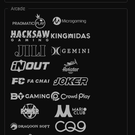
Arcade