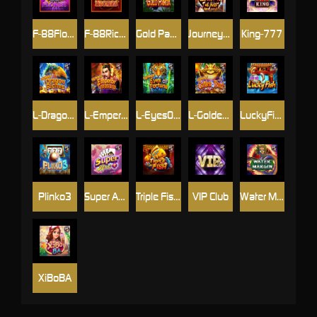
F-88Flower(H5)
F-88Riches(H5)
Gold Panda(H5)
JourneyToTheWest
King-777
L-DragonRiches
L-EmperorTreasure
L-EyesOfFortune
L-GoldenToad
LuckyFish
Plinko3
Super Ace+
Triple Fish(H5)
VIP Club
Water Margin(H5)
XiBoBA